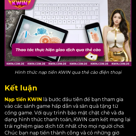
Hình thức nạp tiền KWIN qua thẻ cào điện thoại
Kết luận
Nạp tiền KWIN
là bước đầu tiên để bạn tham gia
vào các sảnh game hấp dẫn và săn quà tặng từ
cổng game. Với quy trình bảo mật chặt chẽ và đa
dạng hình thức thanh toán, KWIN cam kết mang lại
trải nghiệm giao dịch tốt nhất cho mọi người chơi.
Chúc bạn nạp tiền thành công và có những giờ