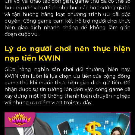
Chỉ với vài thao tác đơn giản, game thủ đã có thể sở
hữu nguồn vốn để chinh phục các hũ thưởng giá trị
và tận hưởng hàng loạt chương trình ưu đãi độc
quyền. Cổng game cam kết hỗ trợ người chơi thực
hiện giao dịch nhanh chóng để không làm gián
đoạn cuộc vui.
Lý do người chơi nên thực hiện
nạp tiền KWIN
Giữa hàng nghìn sân chơi đổi thưởng hiện nay,
KWIN vẫn luôn là lựa chọn ưu tiên của cộng đồng
game thủ khi muốn thực hiện giao dịch gửi tiền. Để
nhận được sự tin tưởng lớn đến vậy, cổng game đã
xây dựng một hệ thống thanh toán chuyên nghiệp
với những ưu điểm vượt trội sau đây.