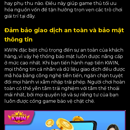
hay phụ thu nào. Điều này giúp game thủ tối ưu
hóa nguồn vốn để tận hưởng trọn vẹn các trò chơi
giải trí tại đây.
Đảm bảo giao dịch an toàn và bảo mật
thông tin
KWIN đặc biệt chú trọng đến sự an toàn của khách
hàng, vì vậy hệ thống bảo mật luôn được nâng cấp
ở mức cao nhất. Khi bạn tiến hành nạp tiền KWIN,
mọi thông tin cá nhân và dữ liệu giao dịch đều được
mã hóa bằng công nghệ tiên tiến, ngăn chặn tuyệt
đối mọi hành vi xâm nhập trái phép. Người chơi hoàn
toàn có thể yên tâm trải nghiệm với tâm thế thoải
mái nhất, bởi mọi quyền lợi và sự riêng tư của bạn
luôn được cổng game bảo vệ chặt chẽ.