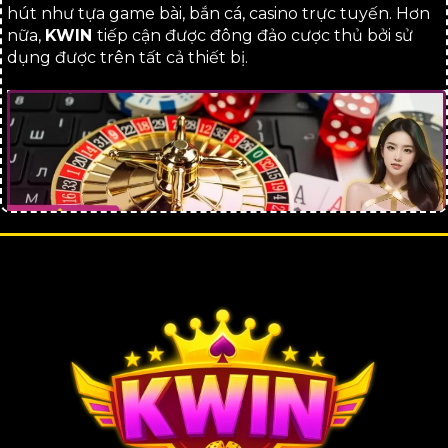
hút như tựa game bài, bắn cá, casino trực tuyến. Hơn
nữa,
KWIN
tiếp cận được đông đảo cược thủ bởi sử
dụng được trên tất cả thiết bị.
Khái quát chi tiết về KWIN
Tổng quan về cổng game này
KWIN
luôn là thiên đường giải trí, đem đến sự hài lòng