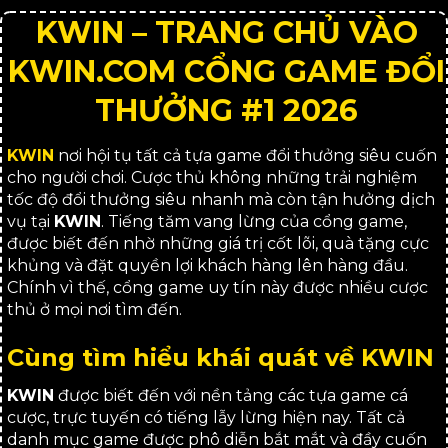
KWIN – TRANG CHỦ VÀO
KWIN.COM CỔNG GAME ĐỔI
THƯỞNG #1 2026
KWIN
nơi hội tụ tất cả tựa game đổi thưởng siêu cuốn
cho người chơi. Cược thủ không những trải nghiệm
tốc độ đổi thưởng siêu nhanh mà còn tận hưởng dịch
vụ tại
KWIN
. Tiếng tăm vang lừng của cổng game,
được biết đến nhờ những giá trị cốt lõi, quà tặng cực
khủng và đặt quyền lợi khách hàng lên hàng đầu.
Chính vì thế, cổng game uy tín này được nhiều cược
thủ ở mọi nơi tìm đến.
Cùng tìm hiểu khái quát về KWIN
KWIN
được biết đến với nền tảng các tựa game cá
cược, trực tuyến có tiếng lẫy lừng hiện nay. Tất cả
danh mục game được phô diễn bắt mắt và đầy cuốn