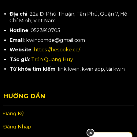
Địa chỉ
: 22a Đ. Phú Thuận, Tân Phú, Quận 7, Hồ
Chí Minh, Việt Nam
Hotline
: 0523910705
Email
:
kwincomde@gmail.com
Website
:
https://hespoke.co/
Tác giả
:
Trần Quang Huy
Từ khóa tìm kiếm
: link kwin, kwin app, tải kwin
HƯỚNG DẪN
Đăng Ký
Đăng Nhập
×