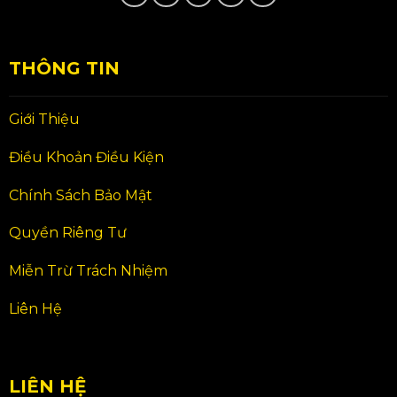
THÔNG TIN
Giới Thiệu
Điều Khoản Điều Kiện
Chính Sách Bảo Mật
Quyền Riêng Tư
Miễn Trừ Trách Nhiệm
Liên Hệ
LIÊN HỆ