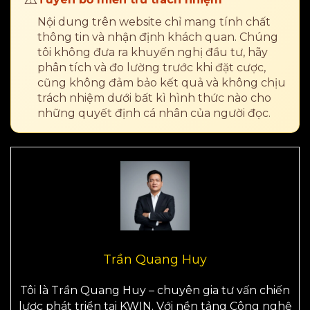
Nội dung trên website chỉ mang tính chất
thông tin và nhận định khách quan. Chúng
tôi không đưa ra khuyến nghị đầu tư, hãy
phân tích và đo lường trước khi đặt cược,
cũng không đảm bảo kết quả và không chịu
trách nhiệm dưới bất kì hình thức nào cho
những quyết định cá nhân của người đọc.
Trần Quang Huy
Tôi là Trần Quang Huy – chuyên gia tư vấn chiến
lược phát triển tại KWIN. Với nền tảng Công nghệ