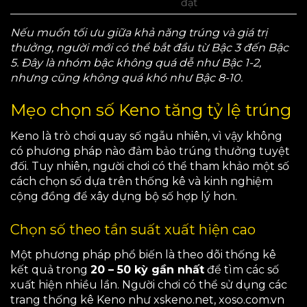
đạt
Nếu muốn tối ưu giữa khả năng trúng và giá trị
thưởng, người mới có thể bắt đầu từ Bậc 3 đến Bậc
5. Đây là nhóm bậc không quá dễ như Bậc 1-2,
nhưng cũng không quá khó như Bậc 8-10.
Mẹo chọn số Keno tăng tỷ lệ trúng
Keno là trò chơi quay số ngẫu nhiên, vì vậy không
có phương pháp nào đảm bảo trúng thưởng tuyệt
đối. Tuy nhiên, người chơi có thể tham khảo một số
cách chọn số dựa trên thống kê và kinh nghiệm
cộng đồng để xây dựng bộ số hợp lý hơn.
Chọn số theo tần suất xuất hiện cao
Một phương pháp phổ biến là theo dõi thống kê
kết quả trong
20 – 50 kỳ gần nhất
để tìm các số
xuất hiện nhiều lần. Người chơi có thể sử dụng các
trang thống kê Keno như xskeno.net, xoso.com.vn