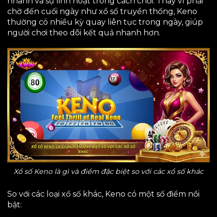
nhanh và sự linh hoạt trong cách chơi. Thay vì phải
chờ đến cuối ngày như xổ số truyền thống, Keno
thường có nhiều kỳ quay liên tục trong ngày, giúp
người chơi theo dõi kết quả nhanh hơn.
Xổ số Keno là gì và điểm đặc biệt so với các xổ số khác
So với các loại xổ số khác, Keno có một số điểm nổi
bật: