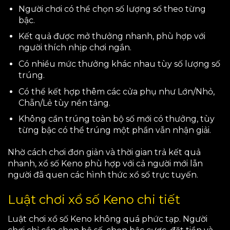
Người chơi có thể chọn số lượng số theo từng
bậc.
Kết quả được mở thưởng nhanh, phù hợp với
người thích nhịp chơi ngắn.
Có nhiều mức thưởng khác nhau tùy số lượng số
trúng.
Có thể kết hợp thêm các cửa phụ như Lớn/Nhỏ,
Chẵn/Lẻ tùy nền tảng.
Không cần trúng toàn bộ số mới có thưởng, tùy
từng bậc có thể trúng một phần vẫn nhận giải.
Nhờ cách chơi đơn giản và thời gian trả kết quả
nhanh, xổ số Keno phù hợp với cả người mới lẫn
người đã quen các hình thức xổ số trực tuyến.
Luật chơi xổ số Keno chi tiết
Luật chơi xổ số Keno không quá phức tạp. Người