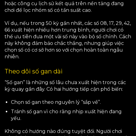
hoặc công cụ lịch sử kết quả trên nền tảng đang
chơi để lọc nhóm số có tần suất cao.
Ví dụ, nếu trong 50 kỳ gần nhất, các số 08, 17, 29, 42,
66 xuất hiện nhiều hơn trung bình, người chơi có
thể ưu tiên đưa một vài số này vào bộ số chính. Cách
này không đảm bảo chắc thắng, nhưng giúp việc
chọn số có cơ sở hơn so với chọn hoàn toàn ngẫu
nhiên.
Theo dõi số gan dài
“Số gan” là những số lâu chưa xuất hiện trong các
kỳ quay gần đây. Có hai hướng tiếp cận phổ biến:
Chọn số gan theo nguyên lý “sắp về”.
Tránh số gan vì cho rằng nhịp xuất hiện đang
yếu.
Không có hướng nào đúng tuyệt đối. Người chơi