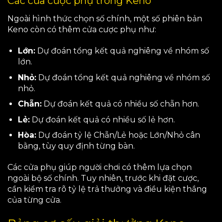
Các cửa cược phụ trong Keno
Ngoài hình thức chọn số chính, một số phiên bản
Keno còn có thêm cửa cược phụ như:
Lớn:
Dự đoán tổng kết quả nghiêng về nhóm số
lớn.
Nhỏ:
Dự đoán tổng kết quả nghiêng về nhóm số
nhỏ.
Chẵn:
Dự đoán kết quả có nhiều số chẵn hơn.
Lẻ:
Dự đoán kết quả có nhiều số lẻ hơn.
Hòa:
Dự đoán tỷ lệ Chẵn/Lẻ hoặc Lớn/Nhỏ cân
bằng, tùy quy định từng bàn.
Các cửa phụ giúp người chơi có thêm lựa chọn
ngoài bộ số chính. Tuy nhiên, trước khi đặt cược,
cần kiểm tra rõ tỷ lệ trả thưởng và điều kiện thắng
của từng cửa.