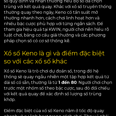
số quy định và nhận thưởng nếu bộ số đã chọn
trùng với kết quả quay. Khác với xổ số truyền thống
thường quay theo ngày, Keno có tần suất mở
thưởng nhanh hơn, cách chơi linh hoạt hơn và
nhiều bậc cược phù hợp với từng ngân sách. Để
tham gia hiệu quả tại KWIN, người chơi nên hiểu rõ
luật chơi, bảng cơ cấu giải thưởng và các phương
pháp chọn số có cơ sở thống kê.
Xổ số Keno là gì và điểm đặc biệt
so với các xổ số khác
Xổ số Keno là trò chơi dự đoán số, trong đó hệ
thống sẽ quay ngẫu nhiên một tập hợp kết quả từ
dải số có sẵn, thường là từ
1 đến 80
. Người chơi chọn
trước một nhóm số theo bậc cược, sau đó đối chiếu
với kết quả quay để xác định số lượng số trùng
khớp.
Điểm đặc biệt của xổ số Keno nằm ở tốc độ quay