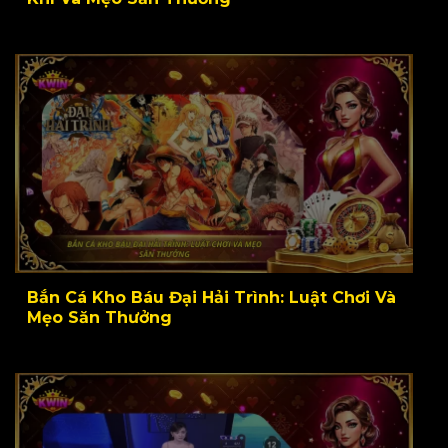
Bắn Cá Kho Báu Đại Hải Trình: Luật Chơi Và
Mẹo Săn Thưởng