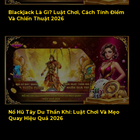
Blackjack Là Gì? Luật Chơi, Cách Tính Điểm
Và Chiến Thuật 2026
Nổ Hũ Tây Du Thần Khí: Luật Chơi Và Mẹo
Quay Hiệu Quả 2026