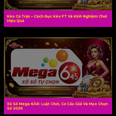
Kèo Cả Trận – Cách Đọc Kèo FT Và Kinh Nghiệm Chơi
Hiệu Quả
Xổ Số Mega 6/45: Luật Chơi, Cơ Cấu Giải Và Mẹo Chọn
Số 2026