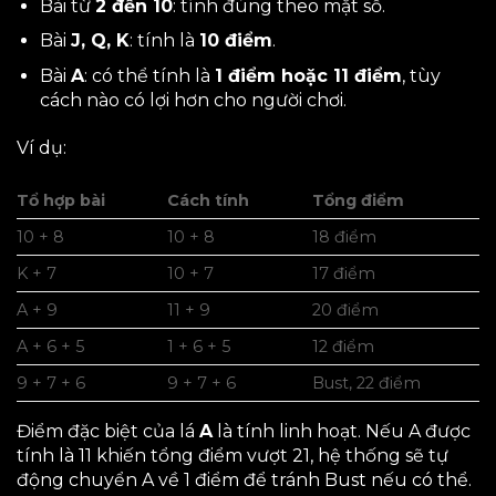
Bài từ
2 đến 10
: tính đúng theo mặt số.
Bài
J, Q, K
: tính là
10 điểm
.
Bài
A
: có thể tính là
1 điểm hoặc 11 điểm
, tùy
cách nào có lợi hơn cho người chơi.
Ví dụ:
Tổ hợp bài
Cách tính
Tổng điểm
10 + 8
10 + 8
18 điểm
K + 7
10 + 7
17 điểm
A + 9
11 + 9
20 điểm
A + 6 + 5
1 + 6 + 5
12 điểm
9 + 7 + 6
9 + 7 + 6
Bust, 22 điểm
Điểm đặc biệt của lá
A
là tính linh hoạt. Nếu A được
tính là 11 khiến tổng điểm vượt 21, hệ thống sẽ tự
động chuyển A về 1 điểm để tránh Bust nếu có thể.