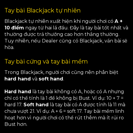
Tay bài Blackjack tự nhiên
Blackjack tự nhiên xuất hiện khi người chơi có
A +
10 điểm
ngay từ hai lá đầu. Đây là tay bài tốt nhất và
thường được trả thưởng cao hơn thắng thường.
Tuy nhiên, nếu Dealer cũng có Blackjack, ván bài sẽ
hòa.
Tay bài cứng và tay bài mềm
Trong Blackjack, người chơi cũng nên phân biệt
hard hand
và
soft hand
.
Hard hand
là tay bài không có A, hoặc có A nhưng
chỉ có thể tính là 1 để không bị Bust. Ví dụ: 10 + 7 =
hard 17.
Soft hand
là tay bài có A được tính là 11 mà
chưa vượt 21. Ví dụ: A + 6 = soft 17. Tay bài mềm linh
hoạt hơn vì người chơi có thể rút thêm mà ít rủi ro
Bust hơn.