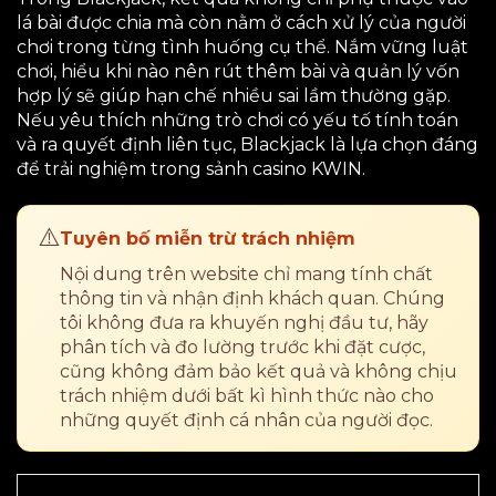
lá bài được chia mà còn nằm ở cách xử lý của người
chơi trong từng tình huống cụ thể. Nắm vững luật
chơi, hiểu khi nào nên rút thêm bài và quản lý vốn
hợp lý sẽ giúp hạn chế nhiều sai lầm thường gặp.
Nếu yêu thích những trò chơi có yếu tố tính toán
và ra quyết định liên tục, Blackjack là lựa chọn đáng
để trải nghiệm trong sảnh casino KWIN.
⚠️
Tuyên bố miễn trừ trách nhiệm
Nội dung trên website chỉ mang tính chất
thông tin và nhận định khách quan. Chúng
tôi không đưa ra khuyến nghị đầu tư, hãy
phân tích và đo lường trước khi đặt cược,
cũng không đảm bảo kết quả và không chịu
trách nhiệm dưới bất kì hình thức nào cho
những quyết định cá nhân của người đọc.