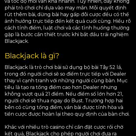
và tốc độ mỗi ván khá nhanh. Tuy nhiên, đây không
phải trò chơi chỉ dựa vào may mắn. Mỗi quyết định
rút thêm bài, dừng bài hay gấp đôi cược đều có thể
ảnh hưởng trực tiếp đến kết quả cuối cùng. Hiểu rõ
cách tính điểm, luật chơi và các tình huống thường
gặp là bước cần thiết trước khi bắt đầu trải nghiệm
Blackjack.
Blackjack là gì?
Blackjack là trò chơi bài sử dụng bộ bài Tây 52 lá,
trong đó người chơi sẽ so điểm trực tiếp với Dealer
thay vì cạnh tranh với những người cùng bàn. Mục
tiêu là tạo ra tổng điểm cao hơn Dealer nhưng
không vượt quá 21 điểm. Nếu điểm số lớn hơn 21,
người chơi sẽ thua ngay do Bust. Trường hợp hai
bên có cùng tổng điểm, ván bài được tính hòa và
tiền cược được hoàn lại theo quy định của bàn chơi.
Khác với nhiều trò casino chỉ cần đặt cược rồi chờ
kết quả, Blackjack cho phép người chơi đưa ra