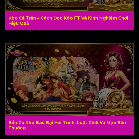
Kèo Cả Trận – Cách Đọc Kèo FT Và Kinh Nghiệm Chơi
Hiệu Quả
Bắn Cá Kho Báu Đại Hải Trình: Luật Chơi Và Mẹo Săn
Thưởng