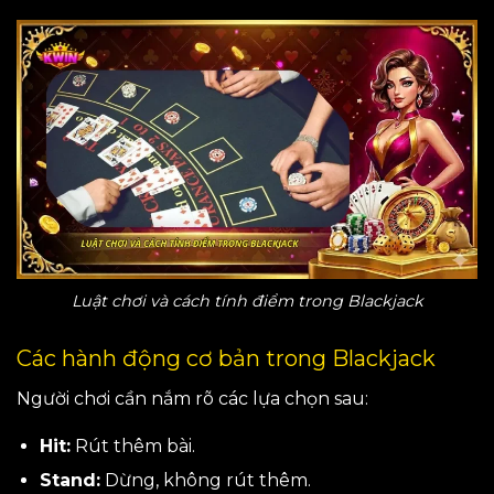
Luật chơi và cách tính điểm trong Blackjack
Các hành động cơ bản trong Blackjack
Người chơi cần nắm rõ các lựa chọn sau:
Hit:
Rút thêm bài.
Stand:
Dừng, không rút thêm.