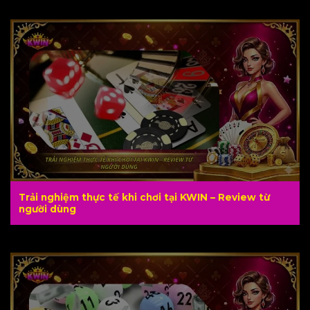
Trải nghiệm thực tế khi chơi tại KWIN – Review từ
người dùng