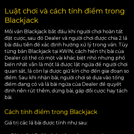
Luật chơi và cách tính điểm trong
Blackjack
Mỗi ván Blackjack bắt đầu khi người chơi hoàn tất
đặt cược, sau đó Dealer và người chơi được chia 2 lá
bài đầu tiên để xác định hướng xử lý trong ván. Tùy
từng bàn Blackjack tại KWIN, cách hiển thị bài của
Dealer có thể có một vài khác biệt nhỏ nhưng phổ
biến nhất vẫn là một lá được lật ngửa để người chơi
quan sát, lá còn lại được giữ kín cho đến giai đoạn so
điểm. Sau khi nhận bài, người chơi sẽ dựa vào tổng
điểm đang có và lá bài ngửa của Dealer để quyết
định nên rút thêm, dừng bài, gấp đôi cược hay tách
bài.
Cách tính điểm trong Blackjack
Giá trị các lá bài được tính như sau: