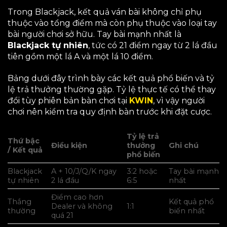
Trong Blackjack, kết quả ván bài không chỉ phụ
thuộc vào tổng điểm mà còn phụ thuộc vào loại tay
bài người chơi sở hữu. Tay bài mạnh nhất là
Blackjack tự nhiên
, tức có 21 điểm ngay từ 2 lá đầu
tiên gồm một lá A và một lá 10 điểm.
Bảng dưới đây trình bày các kết quả phổ biến và tỷ
lệ trả thưởng thường gặp. Tỷ lệ thực tế có thể thay
đổi tùy phiên bản bàn chơi tại
KWIN
, vì vậy người
chơi nên kiểm tra quy định bàn trước khi đặt cược.
Tỷ lệ trả
Thứ bậc
Điều kiện
thưởng
Ghi chú
/ Kết quả
phổ biến
Blackjack
A + 10/J/Q/K ngay
3:2 hoặc
Tay bài mạnh
tự nhiên
2 lá đầu
6:5
nhất
Điểm cao hơn
Thắng
Kết quả phổ
Dealer và không
1:1
thường
biến nhất
quá 21