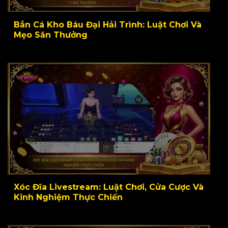
Bắn Cá Kho Báu Đại Hải Trình: Luật Chơi Và
Mẹo Săn Thưởng
Xóc Đĩa Livestream: Luật Chơi, Cửa Cược Và
Kinh Nghiệm Thực Chiến