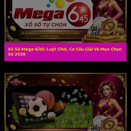
Xổ Số Mega 6/45: Luật Chơi, Cơ Cấu Giải Và Mẹo Chọn
Số 2026